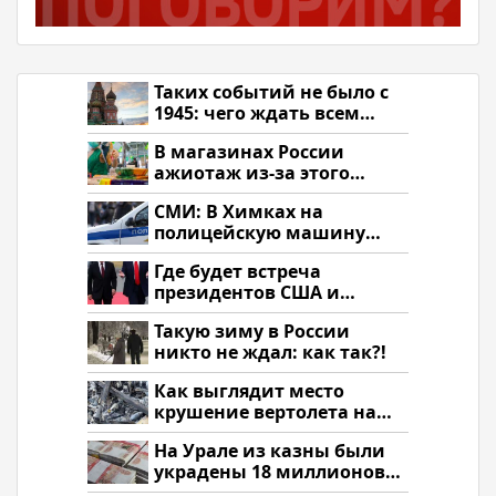
Таких событий не было с
1945: чего ждать всем
нам?
В магазинах России
ажиотаж из-за этого
продукта: что купить?
СМИ: В Химках на
полицейскую машину
напали и подожгли.
Где будет встреча
президентов США и
России: Европа?
Такую зиму в России
никто не ждал: как так?!
Как выглядит место
крушение вертолета на
Кавказе: смотреть
На Урале из казны были
украдены 18 миллионов
рублей