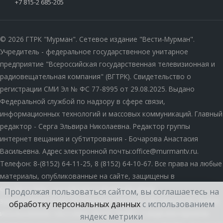
+7 815-2 685-205
© 2026 ГТРК "Мурман". Сетевое издание "Вести-Мурман".
Учредитель - федеральное государственное унитарное
предприятие "Всероссийская государственная телевизионная и
радиовещательная компания" (ВГТРК). Свидетельство о
регистрации СМИ Эл № ФС 77-8995 от 29.08.2025. Выдано
Федеральной службой по надзору в сфере связи,
информационных технологий и массовых коммуникаций. Главный
редактор - Серга Эльвира Николаевна. Редактор группы
интернет вещания и субтитрования - Бочарова Анастасия
Васильевна. Адрес электронной почты:office@murmantv.ru.
Телефон: 8-(8152) 64-11-25, 8 (8152) 64-10-67. Все права на любые
материалы, опубликованные на сайте, защищены в
соответствии с российским и международным
Продолжая пользоваться сайтом, вы соглашаетесь на
законодательством об интеллектуальной собственности. Любое
обработку персональных данных
с использованием
использование текстовых, фото-, аудио- и видеоматериалов
яндекс метрики