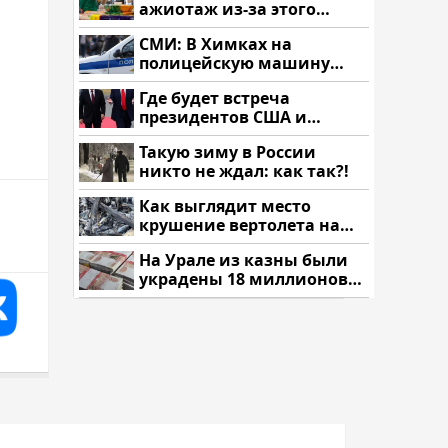
ажиотаж из-за этого
продукта: что купить?
СМИ: В Химках на
полицейскую машину
напали и подожгли.
Где будет встреча
президентов США и
России: Европа?
Такую зиму в России
никто не ждал: как так?!
Как выглядит место
крушение вертолета на
Кавказе: смотреть
На Урале из казны были
украдены 18 миллионов
рублей