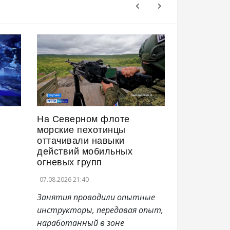
На Северном флоте
Стоять "Н
морские пехотинцы
Заполярья
оттачивали навыки
семейное.
действий мобильных
проекта "
огневых групп
людях!" – 
07.08.2026 21:40
07.08.2026 21:3
Занятия проводили опытные
инструкторы, передавая опыт,
наработанный в зоне