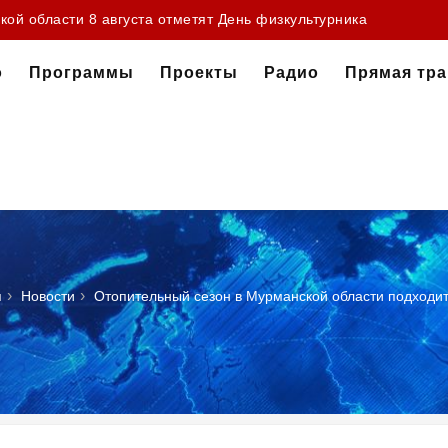
зад в Баренцевом море установили мировой рекорд
ой области 8 августа отметят День физкультурника
о
Программы
Проекты
Радио
Прямая тр
›
›
я
Новости
Отопительный сезон в Мурманской области подходит