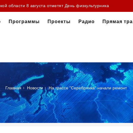
зад в Баренцевом море установили мировой рекорд
ой области 8 августа отметят День физкультурника
о
Программы
Проекты
Радио
Прямая тр
›
›
Главная
Новости
На трассе "Серебрянка" начали ремонт