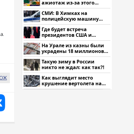
ажиотаж из-за этого
продукта: что купить?
СМИ: В Химках на
полицейскую машину
напали и подожгли.
Где будет встреча
а.
президентов США и
России: Европа?
На Урале из казны были
украдены 18 миллионов
рублей
Такую зиму в России
никто не ждал: как так?!
ЗОЖ
Как выглядит место
крушение вертолета на
Кавказе: смотреть