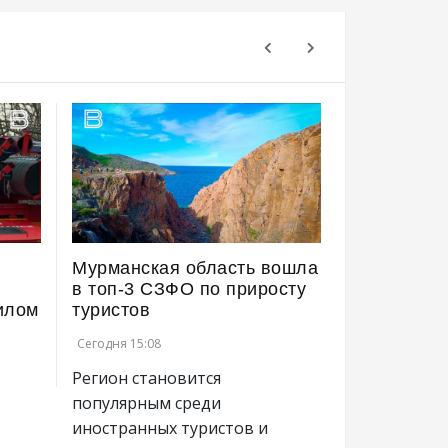
Мурманская область вошла
"Последни
в топ-3 СЗФО по приросту
Колобок" у
илом
туристов
по всей Р
Сегодня 15:08
Сегодня 15:00
Регион становится
популярным среди
иностранных туристов и